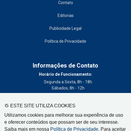
Contato
Editorias
Publicidade Legal
Política de Privacidade
Informações de Contato
Horário de Funcionamento:
Segunda a Sexta, 8h - 18h
Sábados, 8h - 12h
Telefone:
(19) 3404-3700
ESTE SITE UTILIZA COOKIES
Circulação:
Utilizamos cookies para melhorar sua experiência de uso
Limeira - SP, Artur Nogueira - SP, Cordeirópolis - SP,
e oferecer conteúdos que possam ser de seu interesse.
Engenheiro Coelho - SP, Iracemápolis - SP
Saiba mais em nossa
Política de Privacidade
. Para aceitar