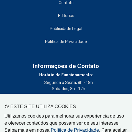
Contato
Editorias
Publicidade Legal
Política de Privacidade
Informações de Contato
Horário de Funcionamento:
Segunda a Sexta, 8h - 18h
Sábados, 8h - 12h
Telefone:
(19) 3404-3700
ESTE SITE UTILIZA COOKIES
Circulação:
Utilizamos cookies para melhorar sua experiência de uso
Limeira - SP, Artur Nogueira - SP, Cordeirópolis - SP,
e oferecer conteúdos que possam ser de seu interesse.
Engenheiro Coelho - SP, Iracemápolis - SP
Saiba mais em nossa
Política de Privacidade
. Para aceitar