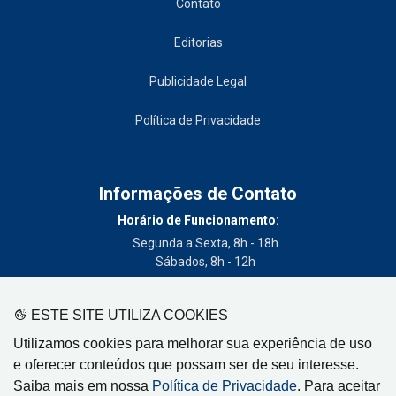
Contato
Editorias
Publicidade Legal
Política de Privacidade
Informações de Contato
Horário de Funcionamento:
Segunda a Sexta, 8h - 18h
Sábados, 8h - 12h
Telefone:
(19) 3404-3700
ESTE SITE UTILIZA COOKIES
Circulação:
Utilizamos cookies para melhorar sua experiência de uso
Limeira - SP, Artur Nogueira - SP, Cordeirópolis - SP,
e oferecer conteúdos que possam ser de seu interesse.
Engenheiro Coelho - SP, Iracemápolis - SP
Saiba mais em nossa
Política de Privacidade
. Para aceitar