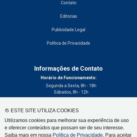
Contato
Editorias
Publicidade Legal
Política de Privacidade
Informações de Contato
Horário de Funcionamento:
Segunda a Sexta, 8h - 18h
Sábados, 8h - 12h
Telefone:
(19) 3404-3700
ESTE SITE UTILIZA COOKIES
Circulação:
Utilizamos cookies para melhorar sua experiência de uso
Limeira - SP, Artur Nogueira - SP, Cordeirópolis - SP,
e oferecer conteúdos que possam ser de seu interesse.
Engenheiro Coelho - SP, Iracemápolis - SP
Saiba mais em nossa
Política de Privacidade
. Para aceitar