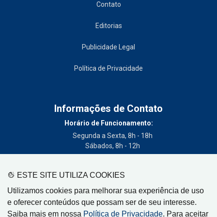
Contato
Editorias
Publicidade Legal
Política de Privacidade
Informações de Contato
Horário de Funcionamento:
Segunda a Sexta, 8h - 18h
Sábados, 8h - 12h
Telefone:
(19) 3404-3700
ESTE SITE UTILIZA COOKIES
Circulação:
Utilizamos cookies para melhorar sua experiência de uso
Limeira - SP, Artur Nogueira - SP, Cordeirópolis - SP,
e oferecer conteúdos que possam ser de seu interesse.
Engenheiro Coelho - SP, Iracemápolis - SP
Saiba mais em nossa
Política de Privacidade
. Para aceitar