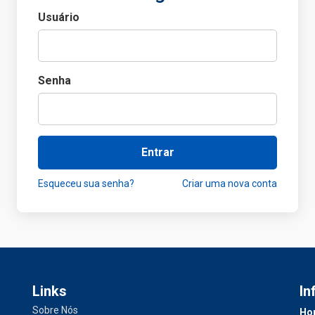
Usuário
Senha
Entrar
Esqueceu sua senha?
Criar uma nova conta
Links
In
Sobre Nós
Hor