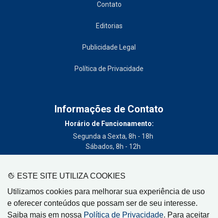
Contato
Editorias
Publicidade Legal
Política de Privacidade
Informações de Contato
Horário de Funcionamento:
Segunda a Sexta, 8h - 18h
Sábados, 8h - 12h
Telefone:
(19) 3404-3700
ESTE SITE UTILIZA COOKIES
Circulação:
Utilizamos cookies para melhorar sua experiência de uso
Limeira - SP, Artur Nogueira - SP, Cordeirópolis - SP,
e oferecer conteúdos que possam ser de seu interesse.
Engenheiro Coelho - SP, Iracemápolis - SP
Saiba mais em nossa
Política de Privacidade
. Para aceitar