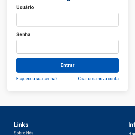
Usuário
Senha
Entrar
Esqueceu sua senha?
Criar uma nova conta
Links
In
Sobre Nós
Hor