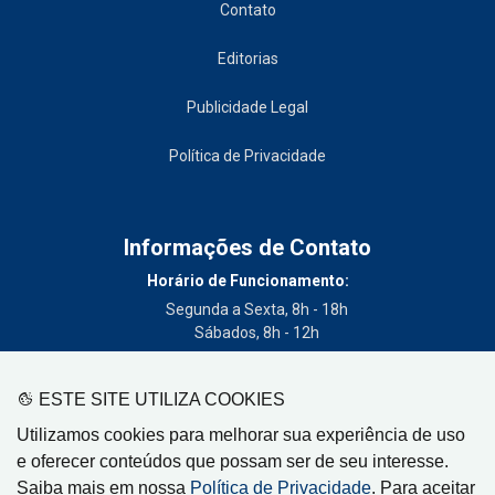
Contato
Editorias
Publicidade Legal
Política de Privacidade
Informações de Contato
Horário de Funcionamento:
Segunda a Sexta, 8h - 18h
Sábados, 8h - 12h
Telefone:
(19) 3404-3700
ESTE SITE UTILIZA COOKIES
Circulação:
Utilizamos cookies para melhorar sua experiência de uso
Limeira - SP, Artur Nogueira - SP, Cordeirópolis - SP,
e oferecer conteúdos que possam ser de seu interesse.
Engenheiro Coelho - SP, Iracemápolis - SP
Saiba mais em nossa
Política de Privacidade
. Para aceitar