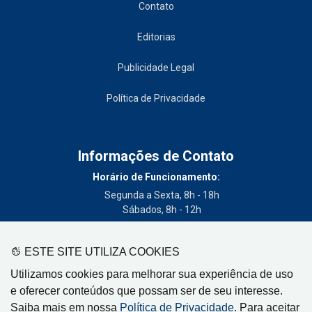
Contato
Editorias
Publicidade Legal
Política de Privacidade
Informações de Contato
Horário de Funcionamento:
Segunda a Sexta, 8h - 18h
Sábados, 8h - 12h
Telefone:
(19) 3404-3700
ESTE SITE UTILIZA COOKIES
Circulação:
Utilizamos cookies para melhorar sua experiência de uso
Limeira - SP, Artur Nogueira - SP, Cordeirópolis - SP,
e oferecer conteúdos que possam ser de seu interesse.
Engenheiro Coelho - SP, Iracemápolis - SP
Saiba mais em nossa
Política de Privacidade
. Para aceitar