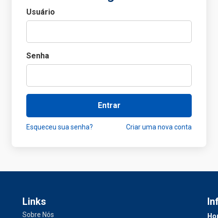
Usuário
Senha
Entrar
Esqueceu sua senha?
Criar uma nova conta
Links
In
Sobre Nós
Hor