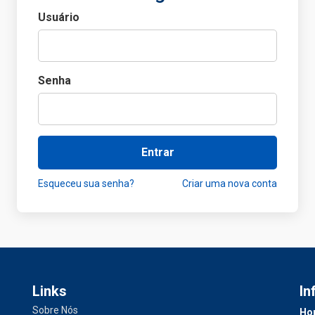
Usuário
Senha
Entrar
Esqueceu sua senha?
Criar uma nova conta
Links
In
Sobre Nós
Hor