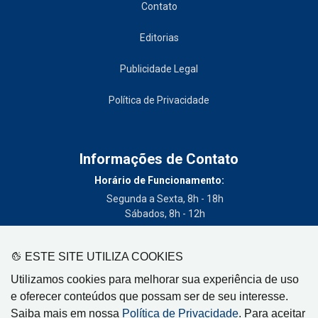
Contato
Editorias
Publicidade Legal
Política de Privacidade
Informações de Contato
Horário de Funcionamento:
Segunda a Sexta, 8h - 18h
Sábados, 8h - 12h
Telefone:
(19) 3404-3700
ESTE SITE UTILIZA COOKIES
Circulação:
Utilizamos cookies para melhorar sua experiência de uso
Limeira - SP, Artur Nogueira - SP, Cordeirópolis - SP,
e oferecer conteúdos que possam ser de seu interesse.
Engenheiro Coelho - SP, Iracemápolis - SP
Saiba mais em nossa
Política de Privacidade
. Para aceitar