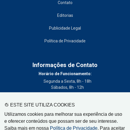
Contato
Editorias
Publicidade Legal
Política de Privacidade
Informações de Contato
Horário de Funcionamento:
Segunda a Sexta, 8h - 18h
Sábados, 8h - 12h
Telefone:
(19) 3404-3700
ESTE SITE UTILIZA COOKIES
Circulação:
Utilizamos cookies para melhorar sua experiência de uso
Limeira - SP, Artur Nogueira - SP, Cordeirópolis - SP,
e oferecer conteúdos que possam ser de seu interesse.
Engenheiro Coelho - SP, Iracemápolis - SP
Saiba mais em nossa
Política de Privacidade
. Para aceitar