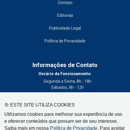
Contato
Editorias
Publicidade Legal
Política de Privacidade
Informações de Contato
Horário de Funcionamento:
Segunda a Sexta, 8h - 18h
Sábados, 8h - 12h
Telefone:
(19) 3404-3700
ESTE SITE UTILIZA COOKIES
Circulação:
Utilizamos cookies para melhorar sua experiência de uso
Limeira - SP, Artur Nogueira - SP, Cordeirópolis - SP,
e oferecer conteúdos que possam ser de seu interesse.
Engenheiro Coelho - SP, Iracemápolis - SP
Saiba mais em nossa
Política de Privacidade
. Para aceitar