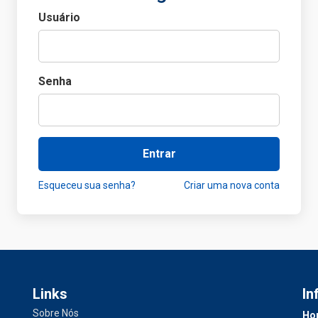
Usuário
Senha
Entrar
Esqueceu sua senha?
Criar uma nova conta
Links
In
Sobre Nós
Hor