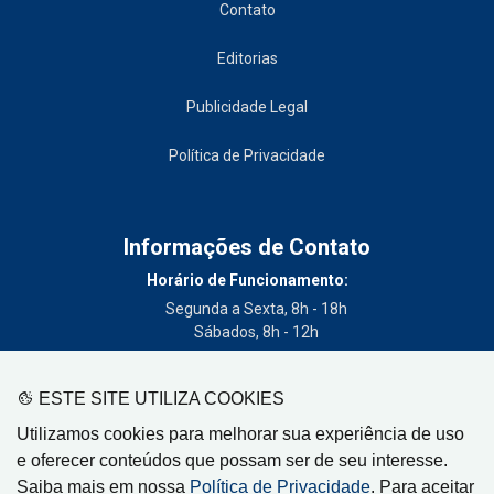
Contato
Editorias
Publicidade Legal
Política de Privacidade
Informações de Contato
Horário de Funcionamento:
Segunda a Sexta, 8h - 18h
Sábados, 8h - 12h
Telefone:
(19) 3404-3700
ESTE SITE UTILIZA COOKIES
Circulação:
Utilizamos cookies para melhorar sua experiência de uso
Limeira - SP, Artur Nogueira - SP, Cordeirópolis - SP,
e oferecer conteúdos que possam ser de seu interesse.
Engenheiro Coelho - SP, Iracemápolis - SP
Saiba mais em nossa
Política de Privacidade
. Para aceitar