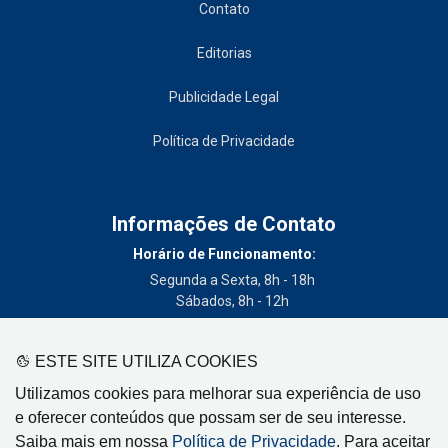
Contato
Editorias
Publicidade Legal
Política de Privacidade
Informações de Contato
Horário de Funcionamento:
Segunda a Sexta, 8h - 18h
Sábados, 8h - 12h
Telefone:
(19) 3404-3700
ESTE SITE UTILIZA COOKIES
Circulação:
Utilizamos cookies para melhorar sua experiência de uso
Limeira - SP, Artur Nogueira - SP, Cordeirópolis - SP,
e oferecer conteúdos que possam ser de seu interesse.
Engenheiro Coelho - SP, Iracemápolis - SP
Saiba mais em nossa
Política de Privacidade
. Para aceitar