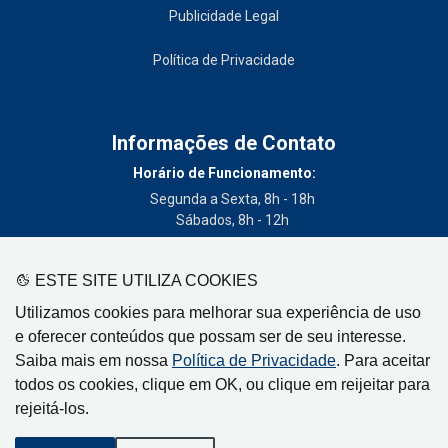
Publicidade Legal
Política de Privacidade
Informações de Contato
Horário de Funcionamento:
Segunda a Sexta, 8h - 18h
Sábados, 8h - 12h
Telefone:
(19) 3404-3700
ESTE SITE UTILIZA COOKIES
Circulação:
Utilizamos cookies para melhorar sua experiência de uso
Limeira - SP, Artur Nogueira - SP, Cordeirópolis - SP,
e oferecer conteúdos que possam ser de seu interesse.
Engenheiro Coelho - SP, Iracemápolis - SP
Saiba mais em nossa
Política de Privacidade
. Para aceitar
todos os cookies, clique em OK, ou clique em reijeitar para
rejeitá-los.
Gazeta de Limeira, Rua Senador Vergueiro, 319