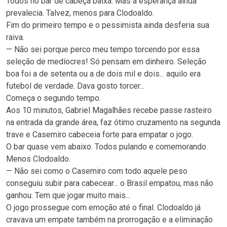
Todos no bar de cabeça baixa. Mas a esperança ainda
prevalecia. Talvez, menos para Clodoaldo.
Fim do primeiro tempo e o pessimista ainda desferia sua
raiva.
— Não sei porque perco meu tempo torcendo por essa
seleção de medíocres! Só pensam em dinheiro. Seleção
boa foi a de setenta ou a de dois mil e dois... aquilo era
futebol de verdade. Dava gosto torcer...
Começa o segundo tempo.
Aos 10 minutos, Gabriel Magalhães recebe passe rasteiro
na entrada da grande área, faz ótimo cruzamento na segunda
trave e Casemiro cabeceia forte para empatar o jogo.
O bar quase vem abaixo. Todos pulando e comemorando.
Menos Clodoaldo.
— Não sei como o Casemiro com todo aquele peso
conseguiu subir para cabecear... o Brasil empatou, mas não
ganhou. Tem que jogar muito mais...
O jogo prossegue com emoção até o final. Clodoaldo já
cravava um empate também na prorrogação e a eliminação