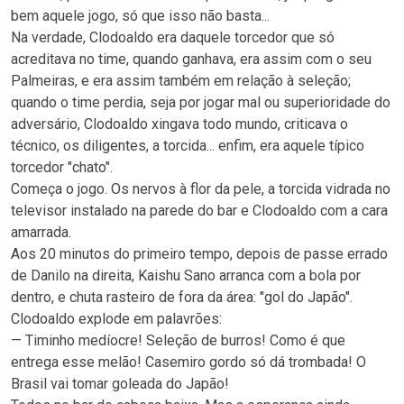
bem aquele jogo, só que isso não basta...
Na verdade, Clodoaldo era daquele torcedor que só
acreditava no time, quando ganhava, era assim com o seu
Palmeiras, e era assim também em relação à seleção;
quando o time perdia, seja por jogar mal ou superioridade do
adversário, Clodoaldo xingava todo mundo, criticava o
técnico, os diligentes, a torcida... enfim, era aquele típico
torcedor "chato".
Começa o jogo. Os nervos à flor da pele, a torcida vidrada no
televisor instalado na parede do bar e Clodoaldo com a cara
amarrada.
Aos 20 minutos do primeiro tempo, depois de passe errado
de Danilo na direita, Kaishu Sano arranca com a bola por
dentro, e chuta rasteiro de fora da área: "gol do Japão".
Clodoaldo explode em palavrões:
— Timinho medíocre! Seleção de burros! Como é que
entrega esse melão! Casemiro gordo só dá trombada! O
Brasil vai tomar goleada do Japão!