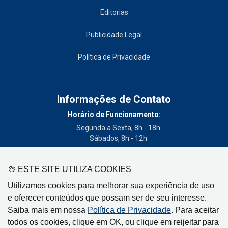
Editorias
Publicidade Legal
Política de Privacidade
Informações de Contato
Horário de Funcionamento:
Segunda a Sexta, 8h - 18h
Sábados, 8h - 12h
Telefone:
(19) 3404-3700
ESTE SITE UTILIZA COOKIES
Circulação:
Utilizamos cookies para melhorar sua experiência de uso
Limeira - SP, Artur Nogueira - SP, Cordeirópolis - SP,
e oferecer conteúdos que possam ser de seu interesse.
Engenheiro Coelho - SP, Iracemápolis - SP
Saiba mais em nossa
Política de Privacidade
. Para aceitar
todos os cookies, clique em OK, ou clique em reijeitar para