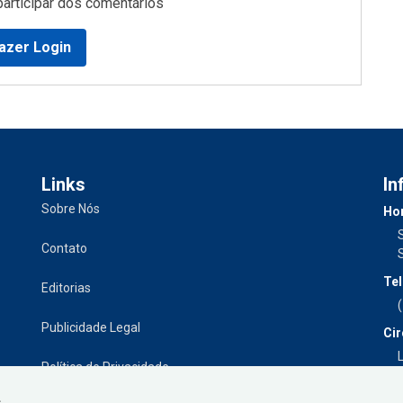
participar dos comentários
azer Login
Links
In
Sobre Nós
Hor
Contato
Tel
Editorias
Publicidade Legal
Cir
L
Política de Privacidade