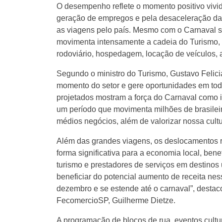
O desempenho reflete o momento positivo vivid
geração de empregos e pela desaceleração da 
as viagens pelo país. Mesmo com o Carnaval se
movimenta intensamente a cadeia do Turismo, 
rodoviário, hospedagem, locação de veículos, 
Segundo o ministro do Turismo, Gustavo Felici
momento do setor e gere oportunidades em toda
projetados mostram a força do Carnaval como 
um período que movimenta milhões de brasileir
médios negócios, além de valorizar nossa cultu
Além das grandes viagens, os deslocamentos r
forma significativa para a economia local, bene
turismo e prestadores de serviços em destinos
beneficiar do potencial aumento de receita ne
dezembro e se estende até o carnaval”, desta
FecomercioSP, Guilherme Dietze.
A programação de blocos de rua, eventos cultura