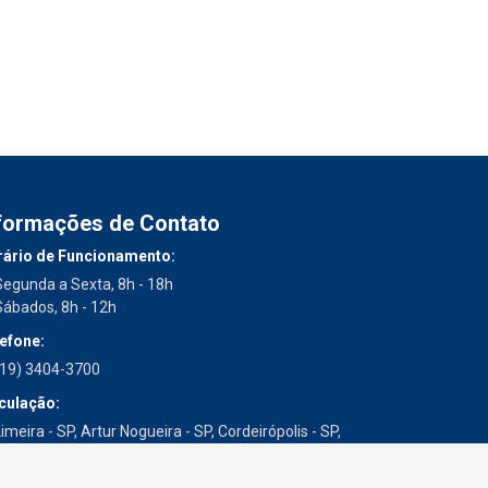
formações de Contato
ário de Funcionamento:
Segunda a Sexta, 8h - 18h
Sábados, 8h - 12h
efone:
(19) 3404-3700
culação:
imeira - SP, Artur Nogueira - SP, Cordeirópolis - SP,
Engenheiro Coelho - SP, Iracemápolis - SP