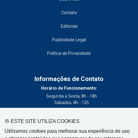
Contato
Editorias
Publicidade Legal
Política de Privacidade
Informações de Contato
Horário de Funcionamento:
Segunda a Sexta, 8h - 18h
Sábados, 8h - 12h
Telefone:
(19) 3404-3700
ESTE SITE UTILIZA COOKIES
Circulação:
Utilizamos cookies para melhorar sua experiência de uso
Limeira - SP, Artur Nogueira - SP, Cordeirópolis - SP,