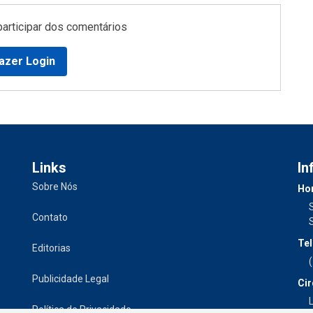
participar dos comentários
azer Login
Links
In
Sobre Nós
Hor
Contato
Tel
Editorias
Publicidade Legal
Cir
L
Política de Privacidade