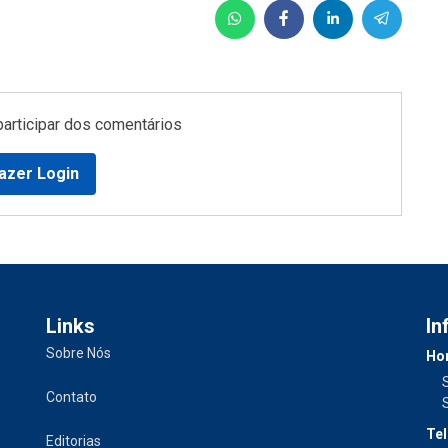
participar dos comentários
azer Login
Links
In
Sobre Nós
Hor
Contato
Tel
Editorias