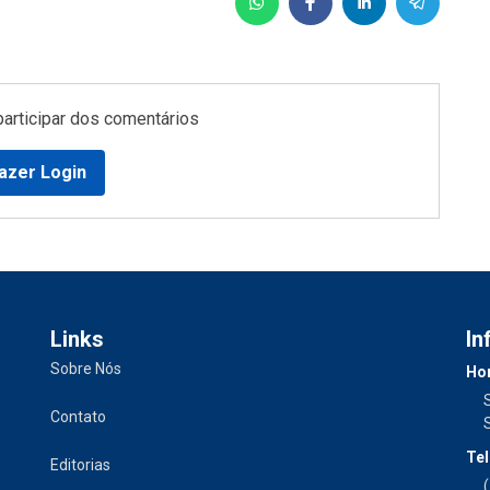
participar dos comentários
azer Login
Links
In
Sobre Nós
Hor
Contato
Tel
Editorias