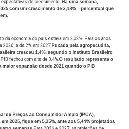
 expectativas de crescimento.
Há uma semana,
 2025 com um crescimento de 2,18% – percentual que
tem.
to da economia do país estava em 2,02%. Para os anos
a 2026; e de 2% em 2027.
Puxada pela agropecuária,
sileira cresceu 1,4%, segundo o Instituto Brasileiro
PIB fechou com alta de 3,4%.
O resultado representa o
 a maior expansão desde 2021 quando o PIB
nal de Preços ao Consumidor Amplo (IPCA),
e, em 2025, fique em 5,25%, ante aos 5,44% projetados
Para 2026 e 2027, as projeções de
quatro semanas.