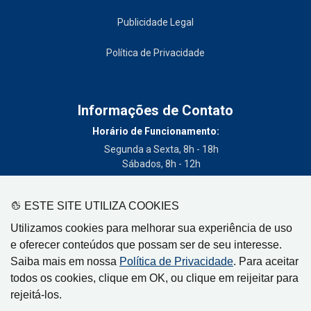
Publicidade Legal
Política de Privacidade
Informações de Contato
Horário de Funcionamento:
Segunda a Sexta, 8h - 18h
Sábados, 8h - 12h
Telefone:
(19) 3404-3700
ESTE SITE UTILIZA COOKIES
Circulação:
Utilizamos cookies para melhorar sua experiência de uso
Limeira - SP, Artur Nogueira - SP, Cordeirópolis - SP,
e oferecer conteúdos que possam ser de seu interesse.
Engenheiro Coelho - SP, Iracemápolis - SP
Saiba mais em nossa
Política de Privacidade
. Para aceitar
todos os cookies, clique em OK, ou clique em reijeitar para
rejeitá-los.