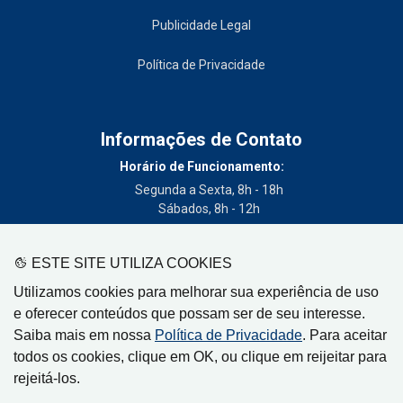
Publicidade Legal
Política de Privacidade
Informações de Contato
Horário de Funcionamento:
Segunda a Sexta, 8h - 18h
Sábados, 8h - 12h
Telefone:
(19) 3404-3700
ESTE SITE UTILIZA COOKIES
Circulação:
Utilizamos cookies para melhorar sua experiência de uso
Limeira - SP, Artur Nogueira - SP, Cordeirópolis - SP,
e oferecer conteúdos que possam ser de seu interesse.
Engenheiro Coelho - SP, Iracemápolis - SP
Saiba mais em nossa
Política de Privacidade
. Para aceitar
todos os cookies, clique em OK, ou clique em reijeitar para
rejeitá-los.