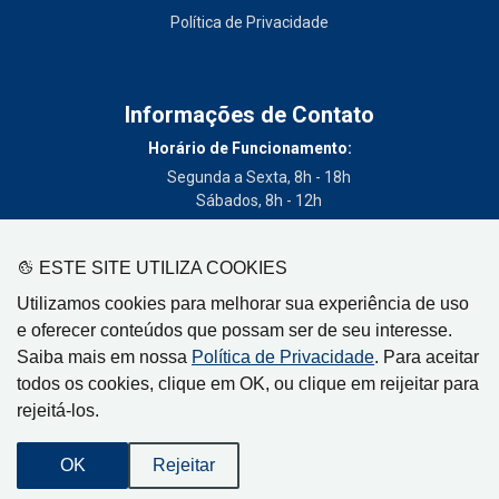
Política de Privacidade
Informações de Contato
Horário de Funcionamento:
Segunda a Sexta, 8h - 18h
Sábados, 8h - 12h
Telefone:
(19) 3404-3700
ESTE SITE UTILIZA COOKIES
Circulação:
Utilizamos cookies para melhorar sua experiência de uso
Limeira - SP, Artur Nogueira - SP, Cordeirópolis - SP,
e oferecer conteúdos que possam ser de seu interesse.
Engenheiro Coelho - SP, Iracemápolis - SP
Saiba mais em nossa
Política de Privacidade
. Para aceitar
todos os cookies, clique em OK, ou clique em reijeitar para
rejeitá-los.
Gazeta de Limeira, Rua Senador Vergueiro, 319
OK
Rejeitar
CEP: 13480-005 - Centro - Limeira-SP
Desenvolvido por
Orion