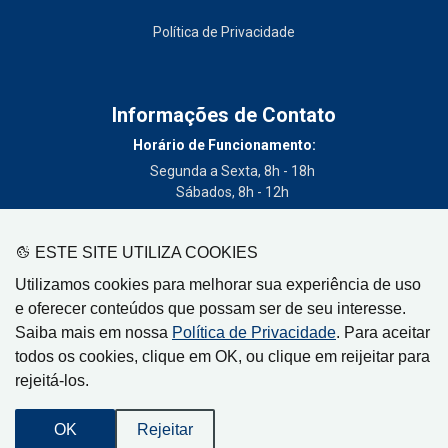
Política de Privacidade
Informações de Contato
Horário de Funcionamento:
Segunda a Sexta, 8h - 18h
Sábados, 8h - 12h
Telefone:
(19) 3404-3700
ESTE SITE UTILIZA COOKIES
Circulação:
Utilizamos cookies para melhorar sua experiência de uso
Limeira - SP, Artur Nogueira - SP, Cordeirópolis - SP,
e oferecer conteúdos que possam ser de seu interesse.
Engenheiro Coelho - SP, Iracemápolis - SP
Saiba mais em nossa
Política de Privacidade
. Para aceitar
todos os cookies, clique em OK, ou clique em reijeitar para
rejeitá-los.
Gazeta de Limeira, Rua Senador Vergueiro, 319
OK
Rejeitar
CEP: 13480-005 - Centro - Limeira-SP