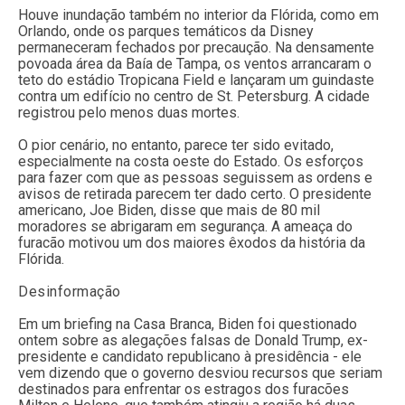
Houve inundação também no interior da Flórida, como em
Orlando, onde os parques temáticos da Disney
permaneceram fechados por precaução. Na densamente
povoada área da Baía de Tampa, os ventos arrancaram o
teto do estádio Tropicana Field e lançaram um guindaste
contra um edifício no centro de St. Petersburg. A cidade
registrou pelo menos duas mortes.
O pior cenário, no entanto, parece ter sido evitado,
especialmente na costa oeste do Estado. Os esforços
para fazer com que as pessoas seguissem as ordens e
avisos de retirada parecem ter dado certo. O presidente
americano, Joe Biden, disse que mais de 80 mil
moradores se abrigaram em segurança. A ameaça do
furacão motivou um dos maiores êxodos da história da
Flórida.
Desinformação
Em um briefing na Casa Branca, Biden foi questionado
ontem sobre as alegações falsas de Donald Trump, ex-
presidente e candidato republicano à presidência - ele
vem dizendo que o governo desviou recursos que seriam
destinados para enfrentar os estragos dos furacões