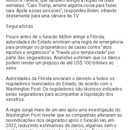
Milton e Helene, que também atingiu a região há duas
semanas. "Caro Trump, arrume alguma coisa para fazer,
cara. Ajude essas pessoas", respondeu Biden, olhando
diretamente para uma câmera de TV.
Seguradoras
Pouco antes de o furacão Milton atingir a Flórida,
autoridades do Estado emitiram uma regra de emergência
para proteger os proprietários de casas contra "atos
injustos e enganosos" e "fraude pós-tempestade" por
parte das seguradoras. Analistas estimam que os danos
podem render um prejuízo de até US$ 100 bilhões ao
setor.
Autoridades da Flórida enviaram o decreto a todos os
reguladores licenciados do Estado, de acordo com o
Washington Post. Os reguladores são técnicos indicados
pelas seguradoras para acompanhar a liquidação dos
sinistros.
A regra surge mais de um ano após uma investigação do
Washington Post revelar que as companhias alteraram as
reivindicações dos segurados após o furacão Ian, em
2022, reduzindo estimativas de danos, algumas sem o