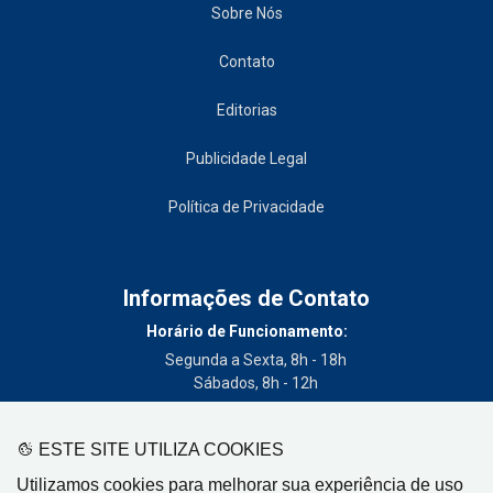
Sobre Nós
Contato
Editorias
Publicidade Legal
Política de Privacidade
Informações de Contato
Horário de Funcionamento:
Segunda a Sexta, 8h - 18h
Sábados, 8h - 12h
Telefone:
(19) 3404-3700
ESTE SITE UTILIZA COOKIES
Circulação:
Utilizamos cookies para melhorar sua experiência de uso