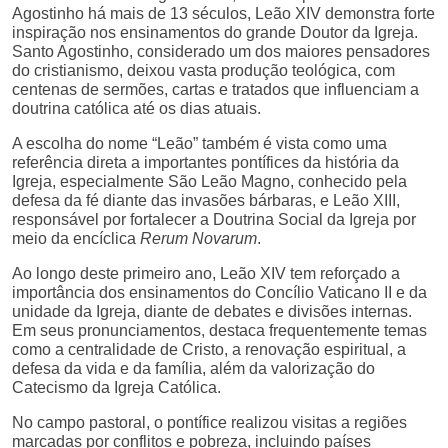
Agostinho há mais de 13 séculos, Leão XIV demonstra forte
inspiração nos ensinamentos do grande Doutor da Igreja.
Santo Agostinho, considerado um dos maiores pensadores
do cristianismo, deixou vasta produção teológica, com
centenas de sermões, cartas e tratados que influenciam a
doutrina católica até os dias atuais.
A escolha do nome “Leão” também é vista como uma
referência direta a importantes pontífices da história da
Igreja, especialmente São Leão Magno, conhecido pela
defesa da fé diante das invasões bárbaras, e Leão XIII,
responsável por fortalecer a Doutrina Social da Igreja por
meio da encíclica
Rerum Novarum
.
Ao longo deste primeiro ano, Leão XIV tem reforçado a
importância dos ensinamentos do Concílio Vaticano II e da
unidade da Igreja, diante de debates e divisões internas.
Em seus pronunciamentos, destaca frequentemente temas
como a centralidade de Cristo, a renovação espiritual, a
defesa da vida e da família, além da valorização do
Catecismo da Igreja Católica.
No campo pastoral, o pontífice realizou visitas a regiões
marcadas por conflitos e pobreza, incluindo países