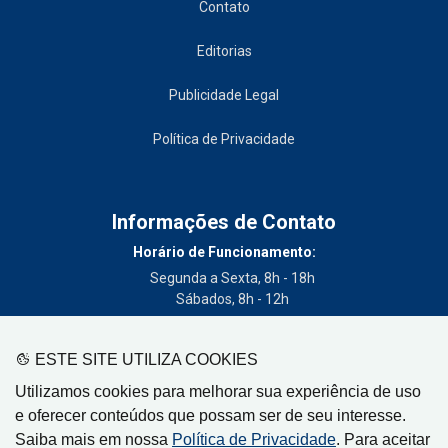
Contato
Editorias
Publicidade Legal
Política de Privacidade
Informações de Contato
Horário de Funcionamento:
Segunda a Sexta, 8h - 18h
Sábados, 8h - 12h
Telefone:
(19) 3404-3700
ESTE SITE UTILIZA COOKIES
Circulação:
Utilizamos cookies para melhorar sua experiência de uso
Limeira - SP, Artur Nogueira - SP, Cordeirópolis - SP,
e oferecer conteúdos que possam ser de seu interesse.
Engenheiro Coelho - SP, Iracemápolis - SP
Saiba mais em nossa
Política de Privacidade
. Para aceitar