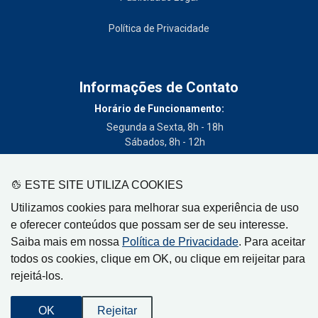
Política de Privacidade
Informações de Contato
Horário de Funcionamento:
Segunda a Sexta, 8h - 18h
Sábados, 8h - 12h
Telefone:
(19) 3404-3700
ESTE SITE UTILIZA COOKIES
Circulação:
Utilizamos cookies para melhorar sua experiência de uso
Limeira - SP, Artur Nogueira - SP, Cordeirópolis - SP,
e oferecer conteúdos que possam ser de seu interesse.
Engenheiro Coelho - SP, Iracemápolis - SP
Saiba mais em nossa
Política de Privacidade
. Para aceitar
todos os cookies, clique em OK, ou clique em reijeitar para
rejeitá-los.
Gazeta de Limeira, Rua Senador Vergueiro, 319
OK
Rejeitar
CEP: 13480-005 - Centro - Limeira-SP