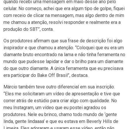
quando recebi uma mensagem em maio desse ano pelo
celular. No começo, achei que era algum tipo de golpe, fiquei
com receio de clicar na mensagem, mas algo dentro de mim
me chamou a atenção, resolvi responder e realmente era a
produção do SBT”, conta.
Os produtores afirmam que sua frase de descrição foi algo
inspirador e que chamou a atenção. “Coloquei que eu era um
diamante bruto encontrado na lama e não tinha ferramenta no
mundo que pudesse lapidar e dar o brilho para um diamante
do que outro diamante. A única ferramenta que eu precisava
era participar do Bake Off Brasil”, destaca.
Márcio também teve outro diferencial em sua inscrição.
“Eles me solicitaram um vídeo de apresentação e tive que
correr atrás de estúdio para criar algo com qualidade. No
meu Instagram, um vídeo que eu postei agradou os
produtores. Nele eu brinco, chamo todo mundo de ‘gente
linda, gente lindaaaa’ e que eu estava em Beverly Hills de
Limeira. Eles adoraram e usaram esse vídeo, então não