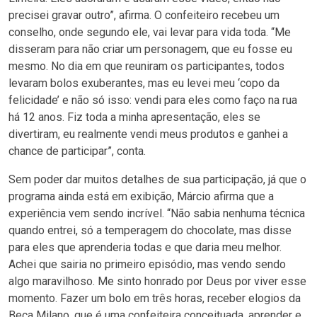
precisei gravar outro”, afirma. O confeiteiro recebeu um
conselho, onde segundo ele, vai levar para vida toda. “Me
disseram para não criar um personagem, que eu fosse eu
mesmo. No dia em que reuniram os participantes, todos
levaram bolos exuberantes, mas eu levei meu ‘copo da
felicidade’ e não só isso: vendi para eles como faço na rua
há 12 anos. Fiz toda a minha apresentação, eles se
divertiram, eu realmente vendi meus produtos e ganhei a
chance de participar”, conta.
Sem poder dar muitos detalhes de sua participação, já que o
programa ainda está em exibição, Márcio afirma que a
experiência vem sendo incrível. “Não sabia nenhuma técnica
quando entrei, só a temperagem do chocolate, mas disse
para eles que aprenderia todas e que daria meu melhor.
Achei que sairia no primeiro episódio, mas vendo sendo
algo maravilhoso. Me sinto honrado por Deus por viver esse
momento. Fazer um bolo em três horas, receber elogios da
Beca Milano, que é uma confeiteira conceituada, aprender e