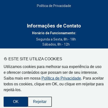
Política de Privacidade
Informações de Contato
Horário de Funcionamento:
Segunda a Sexta, 8h - 18h
Sábados, 8h - 12h
Telefone:
(19) 3404-3700
ESTE SITE UTILIZA COOKIES
Circulação:
Utilizamos cookies para melhorar sua experiência de uso
Limeira - SP, Artur Nogueira - SP, Cordeirópolis - SP,
e oferecer conteúdos que possam ser de seu interesse.
Engenheiro Coelho - SP, Iracemápolis - SP
Saiba mais em nossa
Política de Privacidade
. Para aceitar
todos os cookies, clique em OK, ou clique em reijeitar para
rejeitá-los.
Gazeta de Limeira, Rua Senador Vergueiro, 319
OK
Rejeitar
CEP: 13480-005 - Centro - Limeira-SP