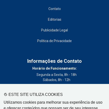
Contato
Editorias
Publicidade Legal
Política de Privacidade
Informações de Contato
Horário de Funcionamento:
Segunda a Sexta, 8h - 18h
Sábados, 8h - 12h
Telefone:
(19) 3404-3700
ESTE SITE UTILIZA COOKIES
Circulação:
Utilizamos cookies para melhorar sua experiência de uso
Limeira - SP, Artur Nogueira - SP, Cordeirópolis - SP,
e oferecer conteúdos que possam ser de seu interesse.