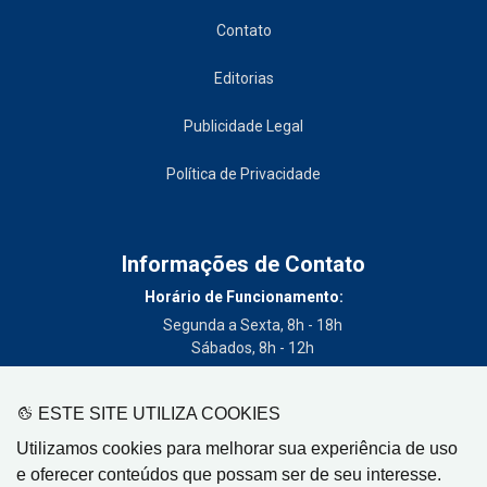
Contato
Editorias
Publicidade Legal
Política de Privacidade
Informações de Contato
Horário de Funcionamento:
Segunda a Sexta, 8h - 18h
Sábados, 8h - 12h
Telefone:
(19) 3404-3700
ESTE SITE UTILIZA COOKIES
Circulação:
Utilizamos cookies para melhorar sua experiência de uso
Limeira - SP, Artur Nogueira - SP, Cordeirópolis - SP,
e oferecer conteúdos que possam ser de seu interesse.