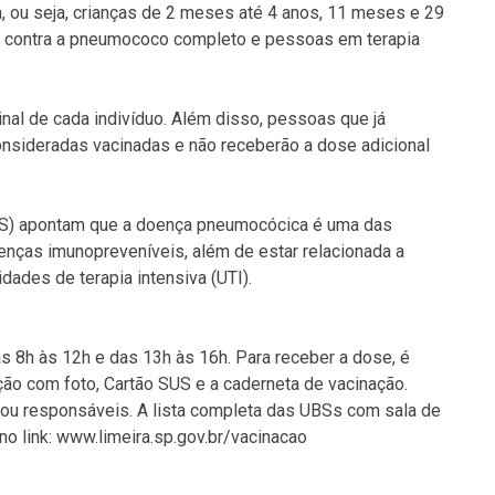
a, ou seja, crianças de 2 meses até 4 anos, 11 meses e 29
l contra a pneumococo completo e pessoas em terapia
nal de cada indivíduo. Além disso, pessoas que já
sideradas vacinadas e não receberão a dose adicional
S) apontam que a doença pneumocócica é uma das
oenças imunopreveníveis, além de estar relacionada a
dades de terapia intensiva (UTI).
as 8h às 12h e das 13h às 16h. Para receber a dose, é
ão com foto, Cartão SUS e a caderneta de vacinação.
u responsáveis. A lista completa das UBSs com sala de
 no link: www.limeira.sp.gov.br/vacinacao