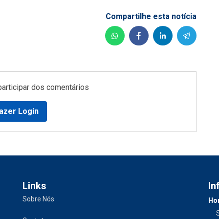
Compartilhe esta notícia
participar dos comentários
azer Login
Links
In
Sobre Nós
Hor