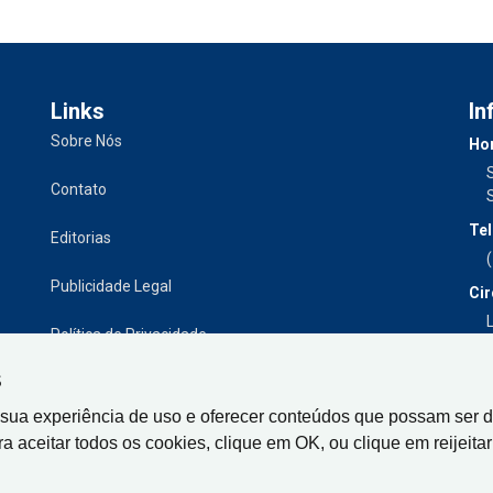
Links
In
Sobre Nós
Hor
Contato
Tel
Editorias
Publicidade Legal
Cir
L
Política de Privacidade
S
 sua experiência de uso e oferecer conteúdos que possam ser d
ra aceitar todos os cookies, clique em OK, ou clique em reijeitar 
Gazeta de Limeira, Rua Senador Vergueiro, 319
CEP: 13480-005 - Centro - Limeira-SP