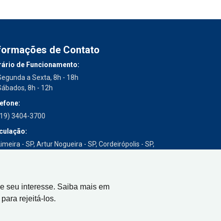
formações de Contato
ário de Funcionamento:
Segunda a Sexta, 8h - 18h
Sábados, 8h - 12h
efone:
(19) 3404-3700
culação:
imeira - SP, Artur Nogueira - SP, Cordeirópolis - SP,
Engenheiro Coelho - SP, Iracemápolis - SP
e seu interesse. Saiba mais em
para rejeitá-los.