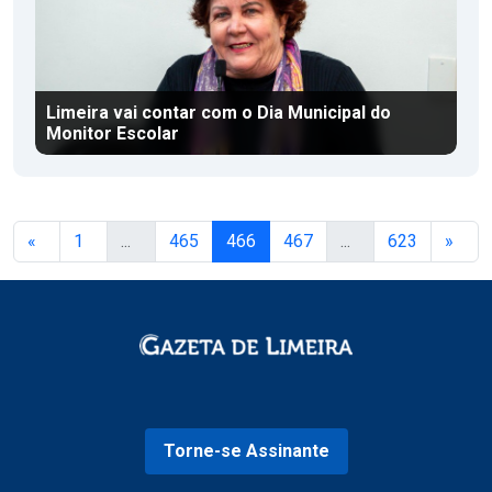
Limeira vai contar com o Dia Municipal do
Monitor Escolar
«
1
...
465
466
467
...
623
»
Torne-se Assinante