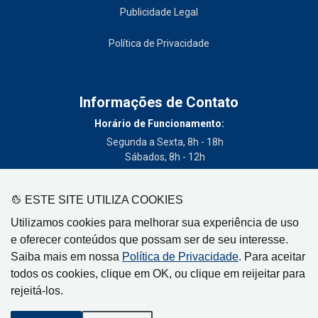
Publicidade Legal
Política de Privacidade
Informações de Contato
Horário de Funcionamento:
Segunda a Sexta, 8h - 18h
Sábados, 8h - 12h
Telefone:
(19) 3404-3700
ESTE SITE UTILIZA COOKIES
Circulação:
Utilizamos cookies para melhorar sua experiência de uso
Limeira - SP, Artur Nogueira - SP, Cordeirópolis - SP,
e oferecer conteúdos que possam ser de seu interesse.
Engenheiro Coelho - SP, Iracemápolis - SP
Saiba mais em nossa
Política de Privacidade
. Para aceitar
todos os cookies, clique em OK, ou clique em reijeitar para
rejeitá-los.
Gazeta de Limeira, Rua Senador Vergueiro, 319