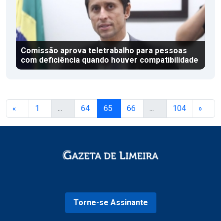
Comissão aprova teletrabalho para pessoas
com deficiência quando houver compatibilidade
«
1
...
64
65
66
...
104
»
Torne-se Assinante