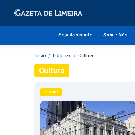
Seja Assinante
Sobre Nós
Início
Editorias
Cultura
Cultura
CULTURA