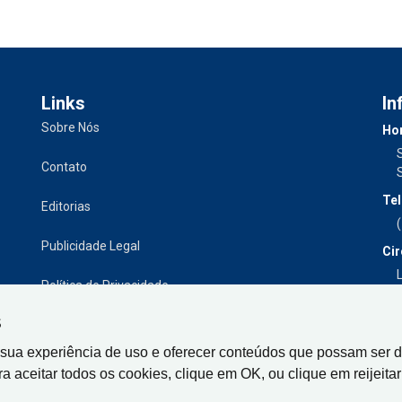
Links
In
Sobre Nós
Hor
Contato
Tel
Editorias
Publicidade Legal
Cir
L
Política de Privacidade
S
 sua experiência de uso e oferecer conteúdos que possam ser d
ra aceitar todos os cookies, clique em OK, ou clique em reijeitar 
Gazeta de Limeira, Rua Senador Vergueiro, 319