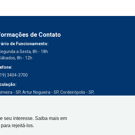
formações de Contato
ário de Funcionamento:
Segunda a Sexta, 8h - 18h
Sábados, 8h - 12h
efone:
(19) 3404-3700
culação:
imeira - SP, Artur Nogueira - SP, Cordeirópolis - SP,
Engenheiro Coelho - SP, Iracemápolis - SP
e seu interesse. Saiba mais em
para rejeitá-los.