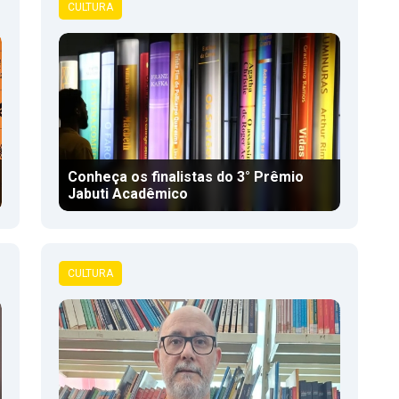
CULTURA
Conheça os finalistas do 3° Prêmio
Jabuti Acadêmico
CULTURA