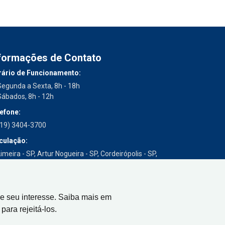
formações de Contato
ário de Funcionamento:
Segunda a Sexta, 8h - 18h
Sábados, 8h - 12h
efone:
(19) 3404-3700
culação:
imeira - SP, Artur Nogueira - SP, Cordeirópolis - SP,
Engenheiro Coelho - SP, Iracemápolis - SP
e seu interesse. Saiba mais em
para rejeitá-los.