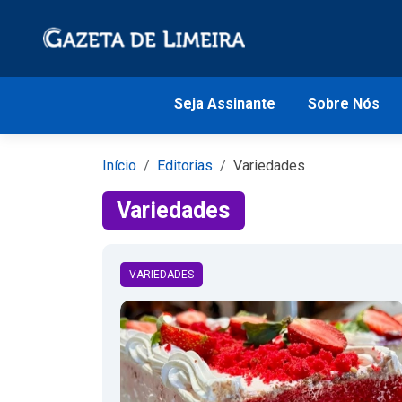
Seja Assinante
Sobre Nós
Início
Editorias
Variedades
Variedades
VARIEDADES