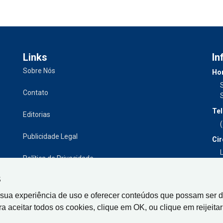
Links
In
Sobre Nós
Hor
Contato
Tel
Editorias
Publicidade Legal
Cir
L
Política de Privacidade
S
 sua experiência de uso e oferecer conteúdos que possam ser d
ra aceitar todos os cookies, clique em OK, ou clique em reijeitar 
Gazeta de Limeira, Rua Senador Vergueiro, 319