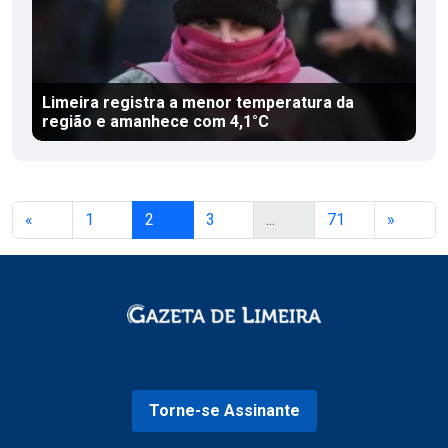
Limeira registra a menor temperatura da
região e amanhece com 4,1°C
«
1
2
3
...
71
»
Torne-se Assinante