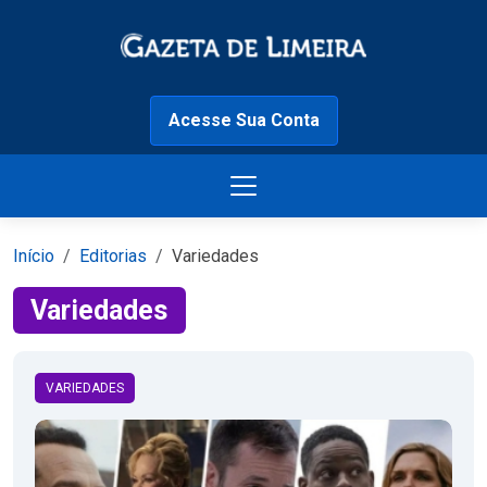
Acesse Sua Conta
Início
Editorias
Variedades
Variedades
VARIEDADES