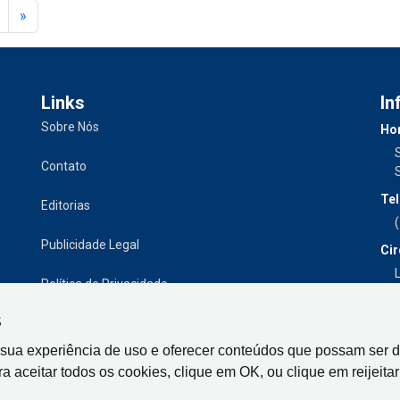
»
Links
In
Sobre Nós
Hor
Contato
Tel
Editorias
Publicidade Legal
Cir
L
Política de Privacidade
S
 sua experiência de uso e oferecer conteúdos que possam ser d
ra aceitar todos os cookies, clique em OK, ou clique em reijeitar 
Gazeta de Limeira, Rua Senador Vergueiro, 319