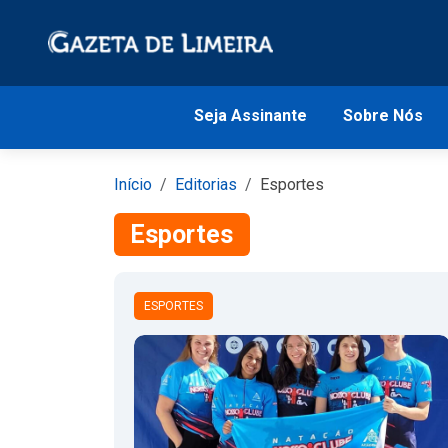
Seja Assinante
Sobre Nós
Início
Editorias
Esportes
Esportes
ESPORTES