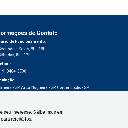
formações de Contato
ário de Funcionamento:
Segunda a Sexta, 8h - 18h
Sábados, 8h - 12h
efone:
(19) 3404-3700
culação:
imeira - SP, Artur Nogueira - SP, Cordeirópolis - SP,
Engenheiro Coelho - SP, Iracemápolis - SP
e seu interesse. Saiba mais em
para rejeitá-los.