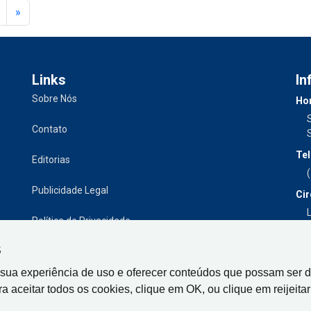
»
Links
In
Sobre Nós
Hor
Contato
Tel
Editorias
Publicidade Legal
Cir
L
Política de Privacidade
S
 sua experiência de uso e oferecer conteúdos que possam ser d
ra aceitar todos os cookies, clique em OK, ou clique em reijeitar 
Gazeta de Limeira, Rua Senador Vergueiro, 319