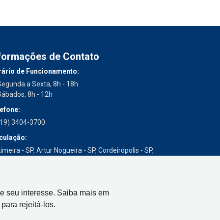
formações de Contato
ário de Funcionamento:
Segunda a Sexta, 8h - 18h
Sábados, 8h - 12h
efone:
(19) 3404-3700
culação:
imeira - SP, Artur Nogueira - SP, Cordeirópolis - SP,
Engenheiro Coelho - SP, Iracemápolis - SP
e seu interesse. Saiba mais em
para rejeitá-los.