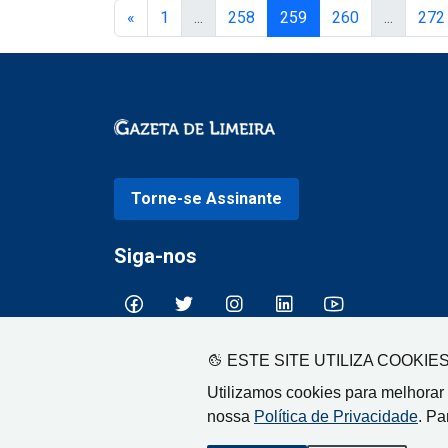
«
1
...
258
259
260
...
272
Torne-se Assinante
Siga-nos
ESTE SITE UTILIZA COOKIE
Utilizamos cookies para melhorar
nossa
Política de Privacidade
. Pa