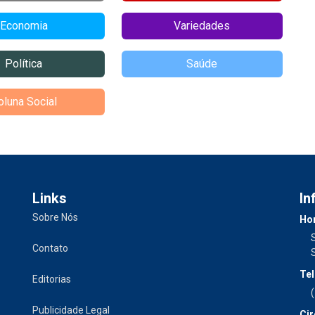
Economia
Variedades
Política
Saúde
oluna Social
Links
In
Sobre Nós
Hor
Contato
Tel
Editorias
Publicidade Legal
Cir