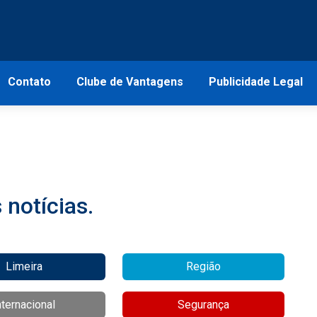
Contato
Clube de Vantagens
Publicidade Legal
notícias.
Limeira
Região
nternacional
Segurança