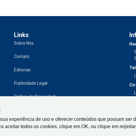
Links
In
Sobre Nós
Hor
Contato
Tel
Editorias
Publicidade Legal
Cir
L
Política de Privacidade
S
 sua experiência de uso e oferecer conteúdos que possam ser d
ra aceitar todos os cookies, clique em OK, ou clique em reijeitar 
Gazeta de Limeira, Rua Senador Vergueiro, 319