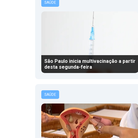
SAÚDE
São Paulo inicia multivacinação a partir
desta segunda-feira
SAÚDE