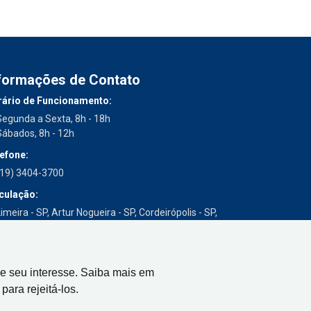
formações de Contato
ário de Funcionamento:
Segunda a Sexta, 8h - 18h
Sábados, 8h - 12h
efone:
(19) 3404-3700
culação:
imeira - SP, Artur Nogueira - SP, Cordeirópolis - SP,
Engenheiro Coelho - SP, Iracemápolis - SP
e seu interesse. Saiba mais em
para rejeitá-los.