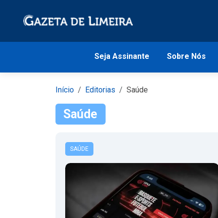
Seja Assinante
Sobre Nós
Início
Editorias
Saúde
Saúde
SAÚDE